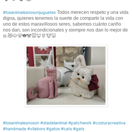
#losanimalesnosonjuguetes
Todos merecen respeto y una vida
digna, quienes tenemos la suerte de compartir la vida con
uno de estos maravillosos seres, sabemos cuánto cariño
nos dan, son incondicionales y siempre nos dan lo mejor de
si.😻🐶🐻🐨🐼🐭🦊🐰🐮🐷
#losanimalesnoson
#diadelanimal
#patchwork
#costuracreativa
#handmade
#vilabors
#gatos
#cats
#gats