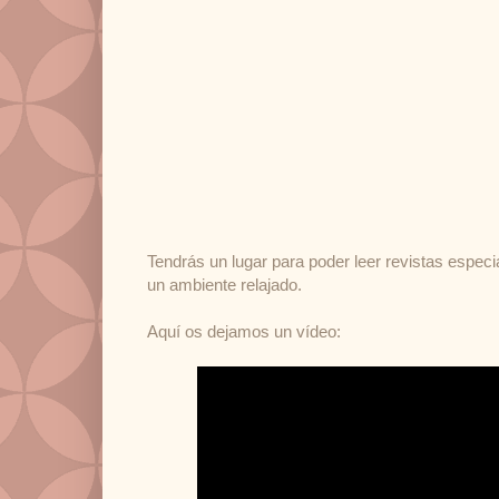
Tendrás un lugar para poder leer revistas espec
un ambiente relajado.
Aquí os dejamos un vídeo: