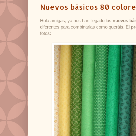
Nuevos básicos 80 colore
Hola amigas, ya nos han llegado los
nuevos bá
diferentes para combinarlas como queráis. El
pr
fotos: