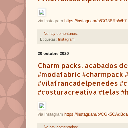
via Instagram
https://instagr.am/p/CG3BRsWh7
No hay comentarios:
Etiquetas:
Instagram
20 octubre 2020
Charm packs, acabados de lle
#modafabric #charmpack #
#vilafrancadelpenedes #
#costuracreativa #telas #
via Instagram
https://instagr.am/p/CGk5CAdBda
No hay comentarios: