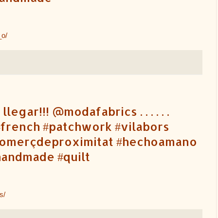
_o/
gar!!! @modafabrics . . . . . .
french #patchwork #vilabors
comerçdeproximitat #hechoamano
handmade #quilt
s/