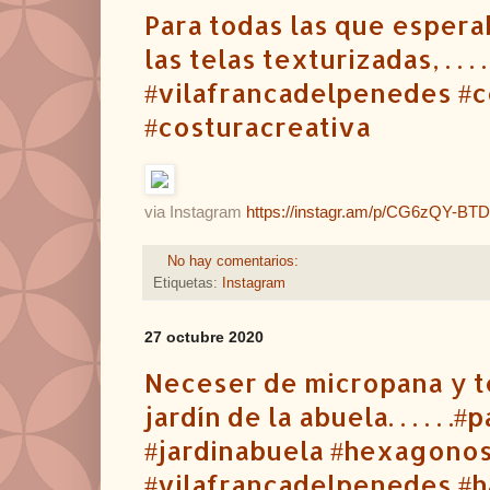
Para todas las que espera
las telas texturizadas, . . 
#vilafrancadelpenedes #
#costuracreativa
via Instagram
https://instagr.am/p/CG6zQY-BT
No hay comentarios:
Etiquetas:
Instagram
27 octubre 2020
Neceser de micropana y te
jardín de la abuela. . . . .
#jardinabuela #hexagonos 
#vilafrancadelpenedes #