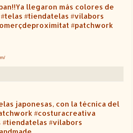
ban!!Ya llegaron más colores de
. . #telas #tiendatelas #vilabors
comerçdeproximitat #patchwork
Dm/
las japonesas, con la técnica del
 .#patchwork #costuracreativa
#tiendatelas #vilabors
handmade