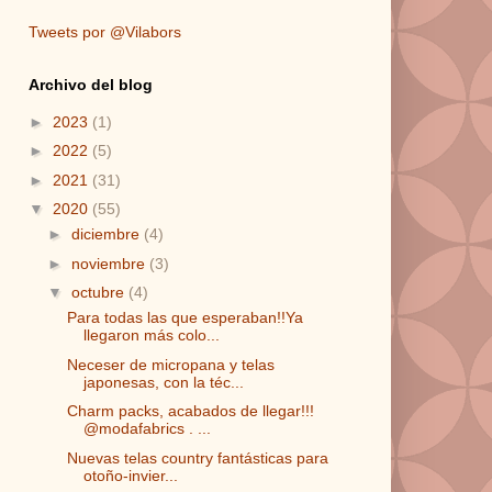
Tweets por @Vilabors
Archivo del blog
►
2023
(1)
►
2022
(5)
►
2021
(31)
▼
2020
(55)
►
diciembre
(4)
►
noviembre
(3)
▼
octubre
(4)
Para todas las que esperaban!!Ya
llegaron más colo...
Neceser de micropana y telas
japonesas, con la téc...
Charm packs, acabados de llegar!!!
@modafabrics . ...
Nuevas telas country fantásticas para
otoño-invier...