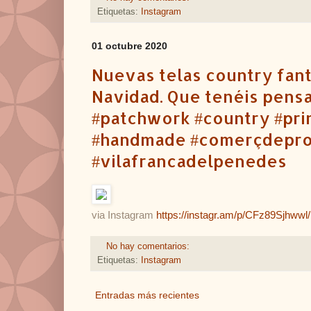
Etiquetas:
Instagram
01 octubre 2020
Nuevas telas country fant
Navidad. Que tenéis pensado
#patchwork #country #pri
#handmade #comerçdeprox
#vilafrancadelpenedes
via Instagram
https://instagr.am/p/CFz89Sjhwwl/
No hay comentarios:
Etiquetas:
Instagram
Entradas más recientes