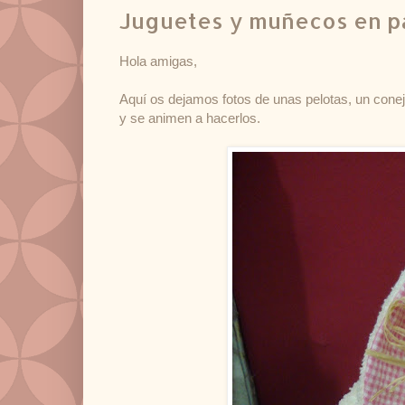
Juguetes y muñecos en 
Hola amigas,
Aquí os dejamos fotos de unas pelotas, un con
y se animen a hacerlos.